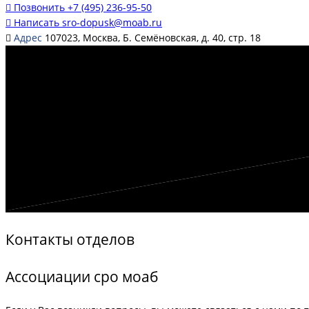
Позвонить
+7 (495) 236-95-50
Написать
sro-dopusk@moab.ru
Адрес
107023, Москва, Б. Семёновская, д. 40, стр. 18
Контакты отделов
Ассоциации сро моаб